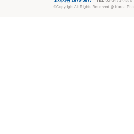
고객지원 1670-5877
TEL
02-3471-7575
©Copyright All Rights Reserved @ Korea Pha