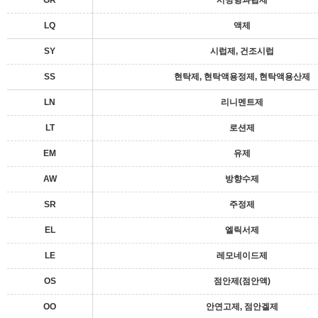
GR
서방형과립제
LQ
액제
SY
시럽제, 건조시럽
SS
현탁제, 현탁액용정제, 현탁액용산제
LN
리니멘트제
LT
로션제
EM
유제
AW
방향수제
SR
주정제
EL
엘릭서제
LE
레모네이드제
OS
점안제(점안액)
OO
안연고제, 점안겔제