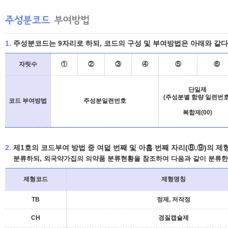
1.
주성분코드는 9자리로 하되, 코드의 구성 및 부여방법은 아래와 같다
자릿수
①
②
③
④
⑤
⑥
단일제
(주성분별 함량 일련번호
코드 부여방법
주성분일련번호
복합제(00)
2.
제1호의 코드부여 방법 중 여덟 번째 및 아홉 번째 자리(⑧,⑨)의
분류하되, 외국약가집의 의약품 분류현황을 참조하여 다음과 같이 분류한
제형코드
제형명칭
TB
정제, 저작정
CH
경질캡슐제