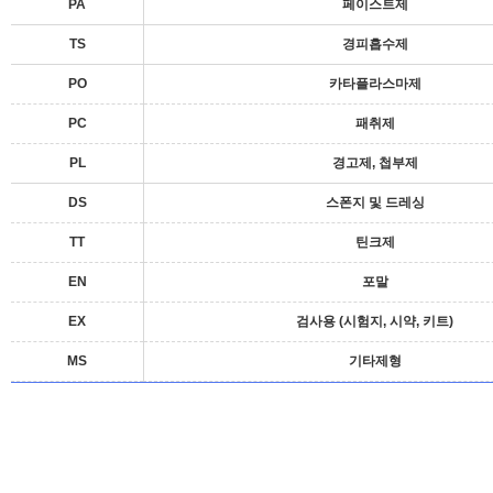
PA
페이스트제
TS
경피흡수제
PO
카타플라스마제
PC
패취제
PL
경고제, 첩부제
DS
스폰지 및 드레싱
TT
틴크제
EN
포말
EX
검사용 (시험지, 시약, 키트)
MS
기타제형