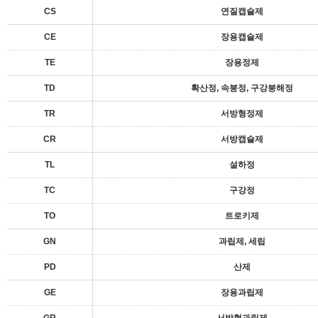
CS
연질캡슐제
CE
장용캡슐제
TE
장용정제
TD
확산정, 속붕정, 구강붕해정
TR
서방형정제
CR
서방캡슐제
TL
설하정
TC
구강정
TO
트로키제
GN
과립제, 세립
PD
산제
GE
장용과립제