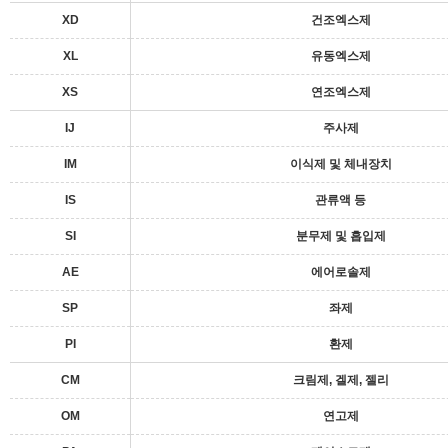
XD
건조엑스제
XL
유동엑스제
XS
연조엑스제
IJ
주사제
IM
이식제 및 체내장치
IS
관류액 등
SI
분무제 및 흡입제
AE
에어로솔제
SP
좌제
PI
환제
CM
크림제, 겔제, 젤리
OM
연고제