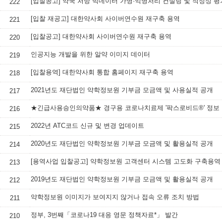
[입찰공고] 약국 처방 빅데이터 가명·익명처리 컨설팅 및 적정성 평
222
[입찰 재공고] 대한약사회 사이버연수원 재구축 용역
221
[입찰공고] 대한약사회 사이버연수원 재구축 용역
220
인공지능 개발을 위한 알약 이미지 데이터
219
[입찰용역] 대한약사회 통합 홈페이지 재구축 용역
218
2021년도 재단법인 약학정보원 기부금 모금액 및 사용실적 공개
217
★긴급사용승인의약품★ 경구용 코로나치료제 '팍스로비드®' 정보
216
2022년 ATC코드 신규 및 변경 업데이트
215
2020년도 재단법인 약학정보원 기부금 모금액 및 활용실적 공개
214
[용역사업 입찰공고] 약학정보원 고객센터 시스템 고도화 구축용역
213
2019년도 재단법인 약학정보원 기부금 모금액 및 활용실적 공개
212
약학정보원 이미지가 보여지지 않거나 접속 오류 조치 방법
211
정부, 3번째「코로나19 대응 영문 정책자료*」 발간
210