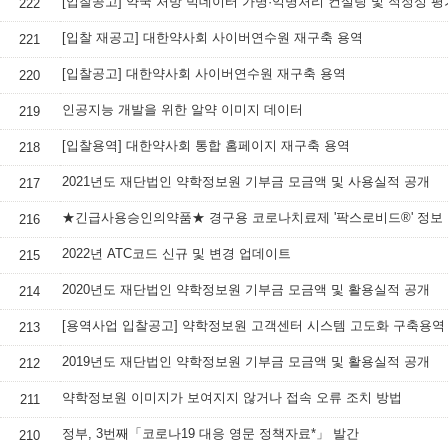
[입찰공고] 약국 처방 빅데이터 가명·익명처리 컨설팅 및 적정성 평
222
[입찰 재공고] 대한약사회 사이버연수원 재구축 용역
221
[입찰공고] 대한약사회 사이버연수원 재구축 용역
220
인공지능 개발을 위한 알약 이미지 데이터
219
[입찰용역] 대한약사회 통합 홈페이지 재구축 용역
218
2021년도 재단법인 약학정보원 기부금 모금액 및 사용실적 공개
217
★긴급사용승인의약품★ 경구용 코로나치료제 '팍스로비드®' 정보
216
2022년 ATC코드 신규 및 변경 업데이트
215
2020년도 재단법인 약학정보원 기부금 모금액 및 활용실적 공개
214
[용역사업 입찰공고] 약학정보원 고객센터 시스템 고도화 구축용역
213
2019년도 재단법인 약학정보원 기부금 모금액 및 활용실적 공개
212
약학정보원 이미지가 보여지지 않거나 접속 오류 조치 방법
211
정부, 3번째「코로나19 대응 영문 정책자료*」 발간
210