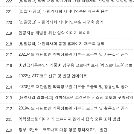
[입찰공고] 약국 처방 빅데이터 가명·익명처리 컨설팅 및 적정성 평
222
[입찰 재공고] 대한약사회 사이버연수원 재구축 용역
221
[입찰공고] 대한약사회 사이버연수원 재구축 용역
220
인공지능 개발을 위한 알약 이미지 데이터
219
[입찰용역] 대한약사회 통합 홈페이지 재구축 용역
218
2021년도 재단법인 약학정보원 기부금 모금액 및 사용실적 공개
217
★긴급사용승인의약품★ 경구용 코로나치료제 '팍스로비드®' 정보
216
2022년 ATC코드 신규 및 변경 업데이트
215
2020년도 재단법인 약학정보원 기부금 모금액 및 활용실적 공개
214
[용역사업 입찰공고] 약학정보원 고객센터 시스템 고도화 구축용역
213
2019년도 재단법인 약학정보원 기부금 모금액 및 활용실적 공개
212
약학정보원 이미지가 보여지지 않거나 접속 오류 조치 방법
211
정부, 3번째「코로나19 대응 영문 정책자료*」 발간
210