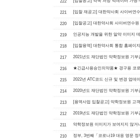
[입찰공고] 약국 처방 빅데이터 가명
222
[입찰 재공고] 대한약사회 사이버연
221
[입찰공고] 대한약사회 사이버연수원
220
인공지능 개발을 위한 알약 이미지 
219
[입찰용역] 대한약사회 통합 홈페이지
218
2021년도 재단법인 약학정보원 기부
217
★긴급사용승인의약품★ 경구용 코로나
216
2022년 ATC코드 신규 및 변경 업데
215
2020년도 재단법인 약학정보원 기부
214
[용역사업 입찰공고] 약학정보원 고
213
2019년도 재단법인 약학정보원 기부
212
약학정보원 이미지가 보여지지 않거나
211
정부, 3번째「코로나19 대응 영문 
210