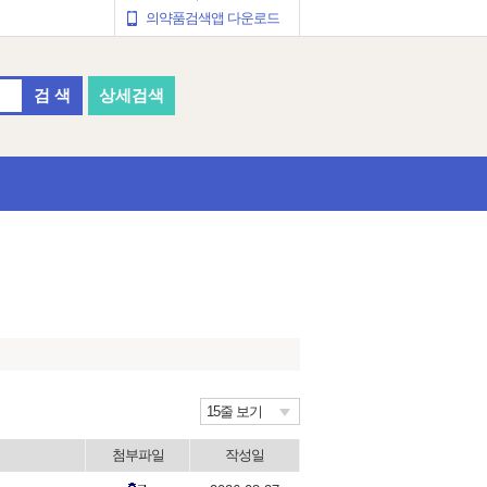
의약품검색앱 다운로드
검 색
상세검색
15줄 보기
첨부파일
작성일