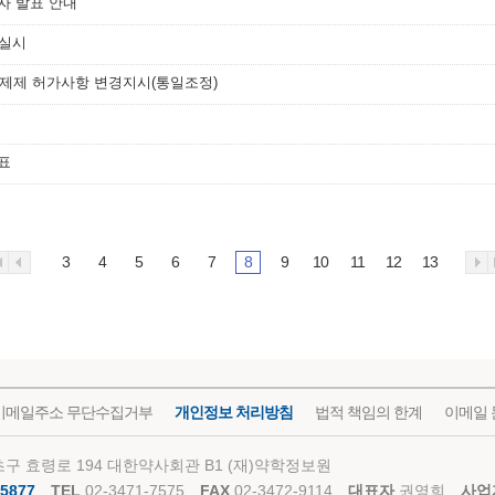
자 발표 안내
 실시
분제제 허가사항 변경지시(통일조정)
표
3
4
5
6
7
8
9
10
11
12
13
이메일주소 무단수집거부
개인정보 처리방침
법적 책임의 한계
이메일 
구 효령로 194 대한약사회관 B1 (재)약학정보원
5877
TEL
02-3471-7575
FAX
02-3472-9114
대표자
권영희
사업