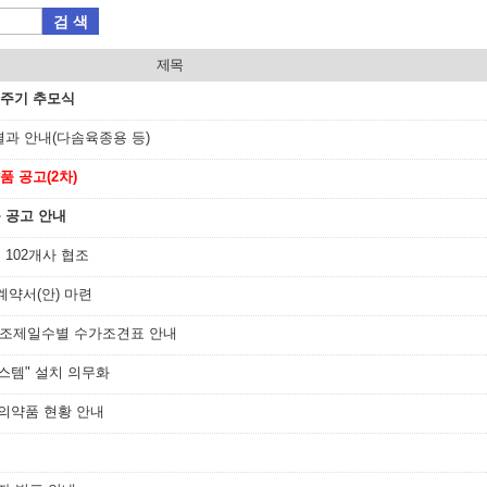
검 색
제목
2주기 추모식
결과 안내(다솜육종용 등)
품 공고(2차)
 공고 안내
 102개사 협조
계약서(안) 마련
및 조제일수별 수가조견표 안내
스템" 설치 의무화
의약품 현황 안내