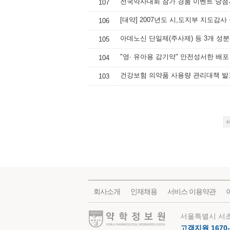
전국약사대회 참가 경품 이벤트 당첨
107
[대약] 2007년도 시,도지부 지도감사
106
아데노신 단일제(주사제) 등 3개 성
105
"영· 유아용 감기약" 안전성서한 배포
104
건강보험 의약품 사용량 관리대책 발
103
회사소개
인재채용
서비스 이용약관
약학정보원
서울특별시 서초
고객지원 1670-