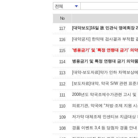
전체
No
[대약보도]16일 故 민관식 명예회장 
117
[대약공지] 한약재 검사결과 부적합 
116
'병용금기' 및 '특정 연령대 금기' 의약
115
병용금기 및 특정 연령대 금기 의약품
114
[대약-보도자료]약가 인하 차액보상에
113
[보도자료]대약, 약국 S/W 관련 표준
112
2008년도 약국조제수가관련 고시 
111
의료기관, 약국에 "처방·조제 지원 시
110
저가약 대체조제 인센티브 지급대상 
109
경품 이벤트 3,4 등 당첨자 경품 안내
108