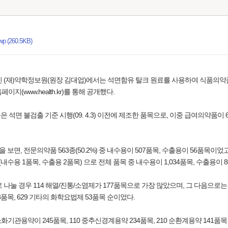
(260.5KB)
인 (재)약학정보원(원장 김대업)에서는 석면함유 탈크 원료를 사용하여 식품의
지(www.health.kr)를 통해 공개했다.
품은 석면 불검출 기준 시행(09. 4.3) 이전에 제조한 품목으로, 이중 급여의약품이
, 전문의약품 563종(50.2%) 중 내수용이 507품목, 수출용이 56품목이었고,
(내수용 1품목, 수출용 2품목) 으로 전체 품목 중 내수용이 1,034품목, 수출용이 
눌 경우 114 해열/진통/소염제가 177품목으로 가장 많았으며, 그 다음으로는 2
8품목, 629 기타의 화학요법제 53품목 순이었다.
기관용약이 245품목, 110 중추신경계용약 234품목, 210 순환계용약 141품목 순