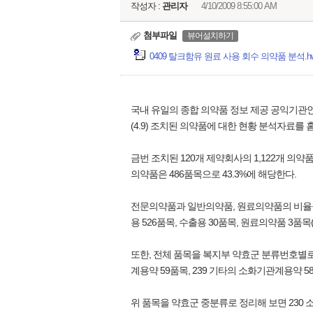
작성자 :
관리자
4/10/2009 8:55:00 AM
첨부파일
뷰어설치하기
0409 탈크함유 원료 사용 회수 의약품 분석.hwp 
국내 유일의 종합 의약품 정보 제공 공익기관
(4.9) 조치된 의약품에 대한 현황 분석자료를 홈페이
금번 조치된 120개 제약회사의 1,122개 의약
의약품은 486품목으로 43.3%에 해당한다.
전문의약품과 일반의약품, 원료의약품의 비율을 보면
용 526품목, 수출용 30품목, 원료의약품 3품목
또한, 전체 품목을 복지부 약효군 분류번호별로 나
계용약 59품목, 239 기타의 소화기관계용약 5
위 품목을 약효군 중분류로 정리해 보면 230 소화