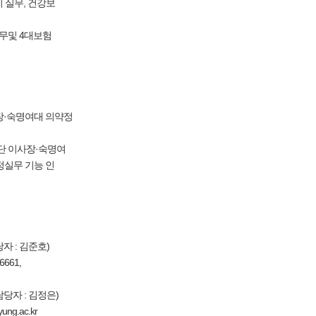
 실무, 건강보
무및 4대보험
·숙명여대 의약정
단 이사장·숙명여
정실무 기능 인
 : 김준호)
6661,
당자 : 김정은)
ung.ac.kr