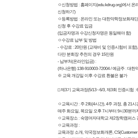
ㅇ신청방법 : 홈페이지(edu.kdrug.org)에서 
신청하기')
ㅇ등록방법 : 온라인 또는 대한약학정보화재단
신청 후 수강료 입금
(입금자명과 수강신청자명은 동일해야 함)
ㅇ수강료 납부 및 방법
- 수강료 : 20만원 (교재비 및 인증시험비 포함),
다만 분회장 추천의 경우 15만원
- 납부처(온라인입금) :
(하나은행) 138-910003-72004 / 예금주 :
※ 교육 개강일 이후 수강료 환불은 불가
□ 제3기 교육과정(5/13∼6/3, 제3회 인증시험 : 6/1
ㅇ교육시간 : 주 2회(4시간), 4주 과정, 총 21시
매주 화요일, 목요일 오후 7시부터 9시30분까
ㅇ교육장소 : 숙명여자대학교 제2창학캠퍼스
ㅇ교육과정 :
교육과정 소개, 약국정보화개론, CS(Customer Sati