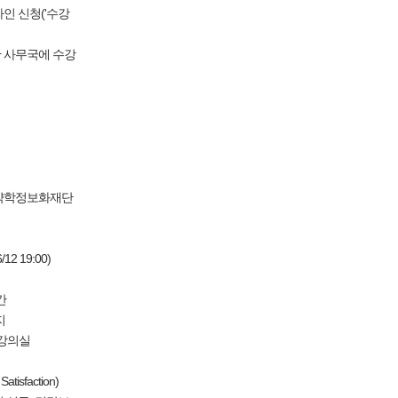
온라인 신청('수강
 사무국에 수강
 대한약학정보화재단
2 19:00)
간
지
 강의실
sfaction)