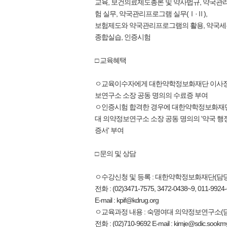
교육, 보건의료제도총론 및 약사법규, 약국관리
험 실무, 약국관리프로그램 실무(Ⅰ·Ⅱ),
보험제도와 약국관리프로그램의 활용, 약국세
종합실습, 인증시험
□ 교육혜택
ㅇ교육이수자에게 대한약학정보화재단 이사장
보연구소 소장 공동 명의의 수료증 부여
ㅇ인증시험 합격한 경우에 대한약학정보화재
대 의약정보연구소 소장 공동 명의의 '약국 행
증서' 부여
□ 문의 및 상담
ㅇ수강신청 및 등록 : 대한약학정보화재단(담당자
전화 : (02)3471-7575, 3472-0438~9, 011-9924-
E-mail : kpif@kdrug.org
ㅇ교육과정 내용 : 숙명여대 의약정보연구소(담
전화 : (02)710-9692 E-mail : kimje@sdic.sookmy