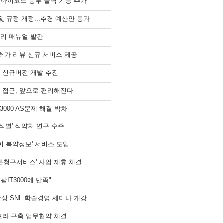
이스아이코드 봉투 출력 기능 추가
및 규정 개정...추경 예산안 통과
관리 매뉴얼 발간
 허가 리뷰 신규 서비스 제공
00 신규버전 개발 추진
 접근, 앞으로 편리해진다
3000 AS문제 해결 박차
 식별' 식약처 연구 수주
높이 복약정보' 서비스 도입
빠른청구서비스' 사업 제휴 체결
"팜IT3000에 만족"
완성 SNL 학술경영 세미나 개강
프라 구축 업무협약 체결