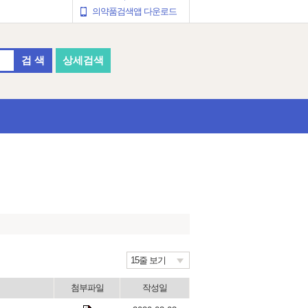
의약품검색앱 다운로드
검 색
상세검색
15줄 보기
첨부파일
작성일