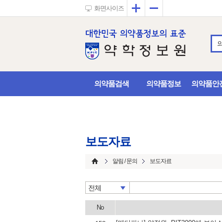
확대
축소
화면사이즈
의약품검색
의약품정보
의약품안
보도자료
알림 / 문의
보도자료
전체
No