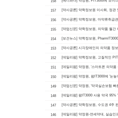
[메디파나] 약정원, PIT3000에 보
158
[약사공론] 약학정보원 이사회, 정관 
157
[약사공론] 약학정보원, 마약류취급
156
[약업신문] 약학정보원, 의약품 월간
155
[보건뉴스] 약학정보원, PharmIT30
154
[약사공론] 시각장애인의 의약품 정보
153
[데일리팜] 약학정보원, 고질적인 PIT
152
[데일리팜] 약정원, '스마트폰 의약품
151
[데일리팜] 약정원, 팜IT3000에 '눈
150
[약업신문] 약정원, '약국실손보험 
149
[데일리팜] 팜IT3000 사용 약국 95% 
148
[약사공론] 약학정보원, 수도권 4주 
147
[데일리팜] 약정원-연세약대, 실습인
146