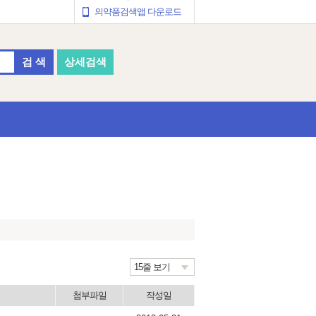
의약품검색앱 다운로드
검 색
상세검색
15줄 보기
첨부파일
작성일