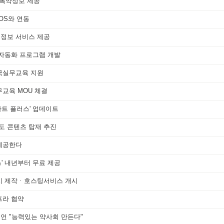
준복약정보 제공"
POS와 연동
학술정보 서비스 제공
 자동화 프로그램 개발
약국실무교육 지원
무교육 MOU 체결
팜차트 플러스' 업데이트
지도 콘텐츠 탑재 추진
 제공한다
비스' 내년부터 무료 제공
이지 제작ㆍ호스팅서비스 개시
프라 협약
언 "능력있는 약사회 만든다"