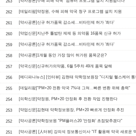
[약사공론]수해 피해 약국 "컴퓨터 프로그램 설치 지원합니다"
263
[데일리팜]약정원, 수해 피해 약국 청구 프로그램 설치 지원
262
[약사공론]신규 허가품목 감소세…비타민제 허가 '최다'
261
[약업신문]지난주 톨밥탄 제제 등 의약품 16품목 신규 허가
260
[약사공론]신규 허가품목 감소세…비타민제 허가 '최다'
259
[약사공론]1개월 동안 가장 많이 허가된 품목군은?
258
[약국신문]신규허가의약품, 6월 5주차 49개 품목 달해
257
256
[데일리팜]"PM+20 전환 약국 7%대 그쳐…빠른 변환 위해 총력"
255
[의학신문]약정원, PM+20 안정화 후 전환 작업 진행한다
254
[약업신문]김현태 약학정보원장, PM+20 빠르게 안정화 추진
253
[약사공론]약학정보원 "PM플러스20 '안정화' 초점맞추겠다"
252
251