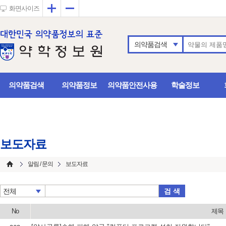
확대
축소
화면사이즈
의약품검색
의약품검색
의약품정보
의약품안전사용
학술정보
보도자료
알림 / 문의
보도자료
검 색
전체
No
제목