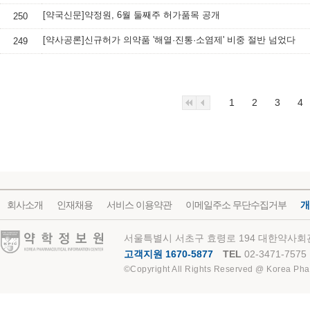
[약국신문]약정원, 6월 둘째주 허가품목 공개
250
[약사공론]신규허가 의약품 '해열·진통·소염제' 비중 절반 넘었다
249
1
2
3
4
회사소개
인재채용
서비스 이용약관
이메일주소 무단수집거부
개
약학정보원
서울특별시 서초구 효령로 194 대한약사회관
고객지원 1670-5877
TEL
02-3471-7575
©Copyright All Rights Reserved @ Korea Pha