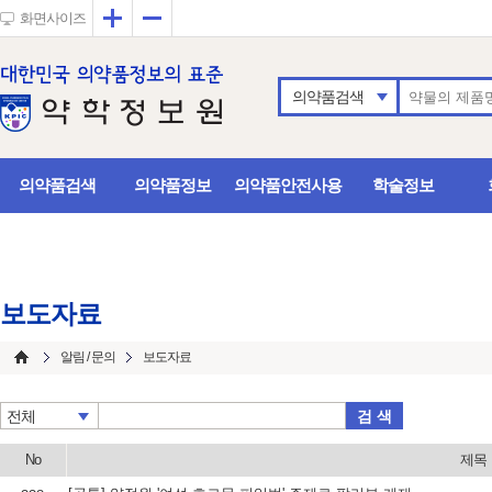
확대
축소
화면사이즈
의약품검색
의약품검색
의약품정보
의약품안전사용
학술정보
보도자료
알림 / 문의
보도자료
검 색
전체
No
제목