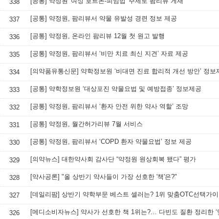
[공통] 약정원 '여성 호르몬-피임법' 주제로 팜리뷰 게재
338
[공통] 약정원, 팜리뷰서 약물 유발성 경련 정보 제공
337
[공통] 약정원, 온라인 팜리뷰 12월 첫 원고 발행
336
[공통] 약정원, 팜리뷰서 ‘비만 치료 최신 지견’ 자료 제공
335
[의약품유통신문] 약학정보원 ‘비대면 진료 합리적 개선 방안’ 정보
334
[공통] 약학정보원 ‘대상포진 약물요법 및 예방접종’ 정보제공
333
[공통] 약정원, 팜리뷰서 ‘환자 안전 위한 약사 역할’ 조망
332
[공통] 약정원, 월간허가리뷰 7월 서비스
331
[공통] 약정원, 팜리뷰서 ‘COPD 환자 약물요법’ 정보 제공
330
[의약뉴스] 대한약사회 감사단 “약정원 원상회복 됐다” 평가
329
[약사공론] "올 상반기 약사들이 가장 선호한 '책'은?"
328
[데일리팜] 상반기 약학부문 베스트 셀러는? 1위 맞춤OTC선택가
327
326