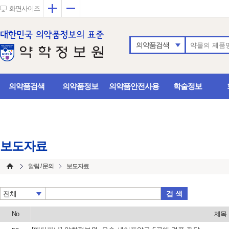
확대
축소
화면사이즈
의약품검색
의약품검색
의약품정보
의약품안전사용
학술정보
보도자료
알림 / 문의
보도자료
검 색
전체
No
제목