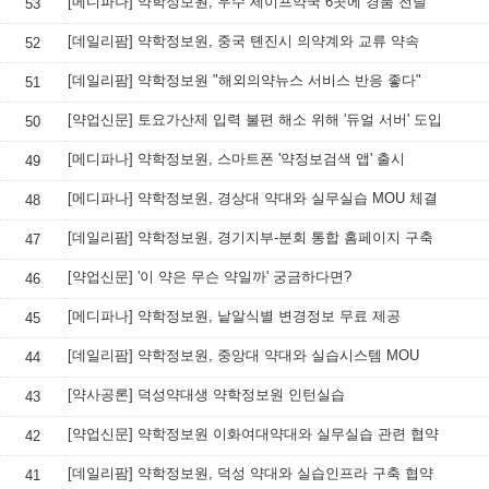
[메디파나] 약학정보원, 우수 세이프약국 6곳에 경품 전달
53
[데일리팜] 약학정보원, 중국 톈진시 의약계와 교류 약속
52
[데일리팜] 약학정보원 "해외의약뉴스 서비스 반응 좋다"
51
[약업신문] 토요가산제 입력 불편 해소 위해 '듀얼 서버' 도입
50
[메디파나] 약학정보원, 스마트폰 '약정보검색 앱' 출시
49
[메디파나] 약학정보원, 경상대 약대와 실무실습 MOU 체결
48
[데일리팜] 약학정보원, 경기지부-분회 통합 홈페이지 구축
47
[약업신문] '이 약은 무슨 약일까' 궁금하다면?
46
[메디파나] 약학정보원, 낱알식별 변경정보 무료 제공
45
[데일리팜] 약학정보원, 중앙대 약대와 실습시스템 MOU
44
[약사공론] 덕성약대생 약학정보원 인턴실습
43
[약업신문] 약학정보원 이화여대약대와 실무실습 관련 협약
42
[데일리팜] 약학정보원, 덕성 약대와 실습인프라 구축 협약
41