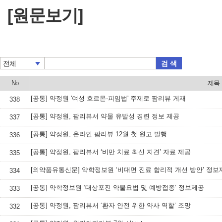
[원문보기]
검 색
전체
No
제목
[공통] 약정원 '여성 호르몬-피임법' 주제로 팜리뷰 게재
338
[공통] 약정원, 팜리뷰서 약물 유발성 경련 정보 제공
337
[공통] 약정원, 온라인 팜리뷰 12월 첫 원고 발행
336
[공통] 약정원, 팜리뷰서 ‘비만 치료 최신 지견’ 자료 제공
335
[의약품유통신문] 약학정보원 ‘비대면 진료 합리적 개선 방안’ 정보
334
[공통] 약학정보원 ‘대상포진 약물요법 및 예방접종’ 정보제공
333
[공통] 약정원, 팜리뷰서 ‘환자 안전 위한 약사 역할’ 조망
332