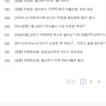
[공통] 약정원, 월간허가리뷰 7월 서비스
331
[공통] 약정원, 팜리뷰서 ‘COPD 환자 약물요법’ 정보 제공
330
[의약뉴스] 대한약사회 감사단 “약정원 원상회복 됐다” 평가
329
[약사공론] "올 상반기 약사들이 가장 선호한 '책'은?"
328
[데일리팜] 상반기 약학부문 베스트 셀러는? 1위 맞춤OTC선택가
327
326
[공통] 약학정보원, 공공심야약국 서비스 정보제공
325
[공통] 약학정보원, 월간허가 리뷰 23년 6월호 발간
324
1
2
3