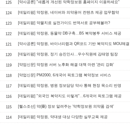
[약사공론] "새롭게 개선된 약학정보원 홈페이지 이용하세요"
125
[데일리팜] 약정원, 네이버와 의약용어 컨텐츠 제공 업무협약
124
[데일리팜] 약물치료 실전가이드 번역서로 공부해볼까?
123
[데일리팜] 약정원, 동물약 DB구축…B5 복약봉투 서비스 제공
122
[약사공론] 약정원, 바이너리랩과 QR코드 기반 복약지도 MOU체결
121
[데일리팜] 약정원, 정기 승진인사…우수직원에 김태영 팀장
120
[약업신문] 약정원 서버 노후화 해결 대책 마련 '관리 강화'
119
[약업신문] PM2000, 6개국어 픽토그램 복약정보 서비스
118
[데일리팜] 약정원, 병원 정보담당 약사 통해 현장 목소리 반영
117
[데일리팜] "외국인 복약지도 이렇게"…6개국어 픽토그램 제공
116
[헬스조선] 약(藥) 정보 알려주는 '약학정보원 의약품 검색'
115
[데일리팜] 약정원, 약대생 대상 다양한 실무교육 제공
114