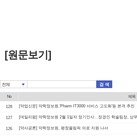
[원문보기]
검 색
전체
No
제목
[약업신문] 약학정보원,'Pharm IT3000 서비스 고도화'등 본격 추진
128
[데일리팜] 약학정보원 2월 1일자 정기인사…정경인 학술팀장, 상
127
[약사공론] 약학정보원, 평창올림픽 의료 지원 나서
126