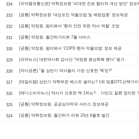
[의약품유통신문] 약학정보원 ‘비대면 진료 합리적 개선 방안’ 정보
334
[공통] 약학정보원 ‘대상포진 약물요법 및 예방접종’ 정보제공
333
[공통] 약정원, 팜리뷰서 ‘환자 안전 위한 약사 역할’ 조망
332
[공통] 약정원, 월간허가리뷰 7월 서비스
331
[공통] 약정원, 팜리뷰서 ‘COPD 환자 약물요법’ 정보 제공
330
[의약뉴스] 대한약사회 감사단 “약정원 원상회복 됐다” 평가
329
[약사공론] "올 상반기 약사들이 가장 선호한 '책'은?"
328
[데일리팜] 상반기 약학부문 베스트 셀러는? 1위 맞춤OTC선택가
327
326
[공통] 약학정보원, 공공심야약국 서비스 정보제공
325
[공통] 약학정보원, 월간허가 리뷰 23년 6월호 발간
324