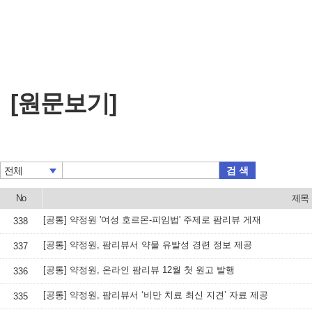
[원문보기]
검 색
전체
No
제목
[공통] 약정원 '여성 호르몬-피임법' 주제로 팜리뷰 게재
338
[공통] 약정원, 팜리뷰서 약물 유발성 경련 정보 제공
337
[공통] 약정원, 온라인 팜리뷰 12월 첫 원고 발행
336
[공통] 약정원, 팜리뷰서 ‘비만 치료 최신 지견’ 자료 제공
335