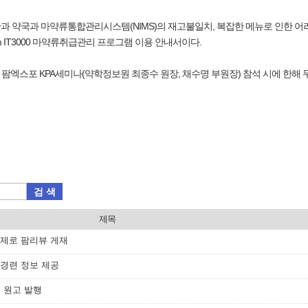
 약국과 마약류통합관리시스템(NIMS)의 재고불일치, 복잡한 메뉴로 인한 어
m IT3000 마약류취급관리 프로그램 이용 안내서이다.
7회 팜엑스포 KPA세미나(약학정보원 최종수 원장, 채수명 부원장) 참석 시에 한해
검 색
제목
 주제로 팜리뷰 게재
 경련 정보 제공
첫 원고 발행