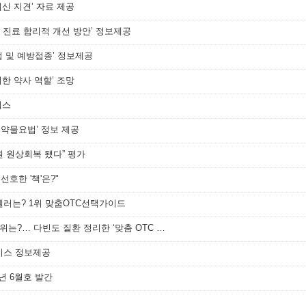
최신 지견’ 자료 제공
 진료 합리적 개선 방안’ 정보제공
법 및 예방접종’ 정보제공
위한 약사 역할’ 조망
비스
자 약물요법’ 정보 제공
원 원상회복 됐다” 평가
선호한 '책'은?"
셀러는? 1위 맞춤OTC선택가이드
[메디소비자뉴스] 약사가 선호한 책 1위는?… 다빈도 질환 정리한 ‘맞춤 OTC 선택 가이’
비스 정보제공
년 6월호 발간