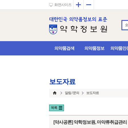
확대
축소
화면사이즈
의약품검색
의약품정보
의약품안
보도자료
알림 / 문의
보도자료
목록
[약사공론] 약학정보원, 마약류취급관리