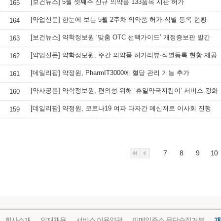
[보건뉴스] 5월 셋째주 신규 의약품 133품목 시판 허가
165
[약업신문] 한눈에 보는 5월 2주차 의약품 허가·식별 등록 현황
164
[보건뉴스] 약학정보원 ‘맞춤 OTC 선택가이드’ 개정증보판 발간
163
[약업신문] 약학정보원, 주간 의약품 허가리뷰·식별등록 현황 제공
162
[데일리팜] 약정원, PharmIT3000에 혈당 관리 기능 추가
161
[약사공론] 약학정보원, 편의성 위해 ‘휴일약국지킴이’ 서비스 강화
160
[데일리팜] 약정원, 코로나19 여파 다자간 메신저로 이사회 진행
159
7
8
9
10
회사소개
인재채용
서비스 이용약관
이메일주소 무단수집거부
개