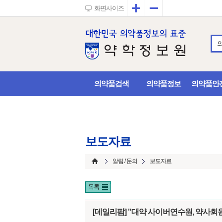
확대
축소
화면사이즈
의약품검색
의약품정보
의약품안
보도자료
알림 / 문의
보도자료
목록
[데일리팜] "대약 사이버연수원, 약사회