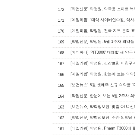
[약업신문] 약정원, 약국용 스마트 
172
[데일리팜] "대약 사이버연수원, 약사
171
[데일리팜] 약정원, 전국 지부·분회
170
[약업신문] 약정원, 6월 1주차 의약
169
[메디파나] 'PIT3000' 대체할 새 약국
168
[데일리팜] 약정원, 건강보험 미청구
167
[데일리팜] 약정원, 한눈에 보는 의약
166
[보건뉴스] 5월 셋째주 신규 의약품 1
165
[약업신문] 한눈에 보는 5월 2주차 
164
[보건뉴스] 약학정보원 ‘맞춤 OTC 
163
[약업신문] 약학정보원, 주간 의약품
162
[데일리팜] 약정원, PharmIT3000
161