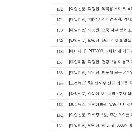
[약업신문] 약정원, 약국용 스마트 
172
[데일리팜] "대약 사이버연수원, 약사
171
[데일리팜] 약정원, 전국 지부·분회
170
[약업신문] 약정원, 6월 1주차 의약
169
[메디파나] 'PIT3000' 대체할 새 약국
168
[데일리팜] 약정원, 건강보험 미청구
167
[데일리팜] 약정원, 한눈에 보는 의약
166
[보건뉴스] 5월 셋째주 신규 의약품 1
165
[약업신문] 한눈에 보는 5월 2주차 
164
[보건뉴스] 약학정보원 ‘맞춤 OTC 
163
[약업신문] 약학정보원, 주간 의약품
162
[데일리팜] 약정원, PharmIT3000
161