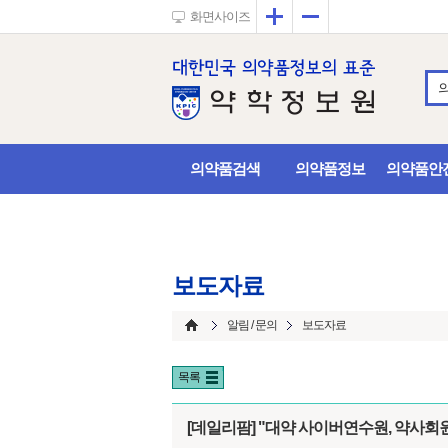
확대
축소
화면사이즈
의약품검색
의약품정보
의약품안
보도자료
알림 / 문의
보도자료
목록
[데일리팜] "대약 사이버연수원, 약사회