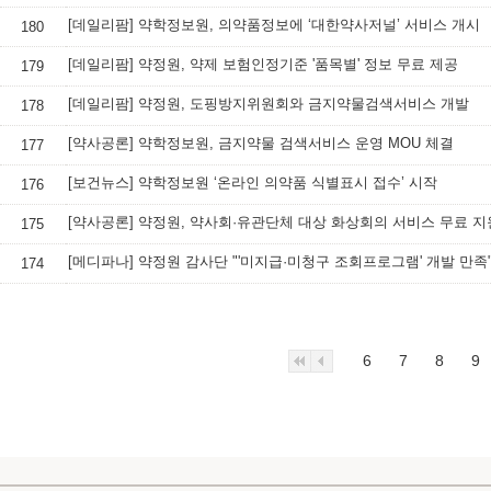
[데일리팜] 약학정보원, 의약품정보에 ‘대한약사저널’ 서비스 개시
180
[데일리팜] 약정원, 약제 보험인정기준 '품목별' 정보 무료 제공
179
[데일리팜] 약정원, 도핑방지위원회와 금지약물검색서비스 개발
178
[약사공론] 약학정보원, 금지약물 검색서비스 운영 MOU 체결
177
[보건뉴스] 약학정보원 ‘온라인 의약품 식별표시 접수’ 시작
176
[약사공론] 약정원, 약사회·유관단체 대상 화상회의 서비스 무료 지
175
[메디파나] 약정원 감사단 "'미지급·미청구 조회프로그램' 개발 만족
174
6
7
8
9