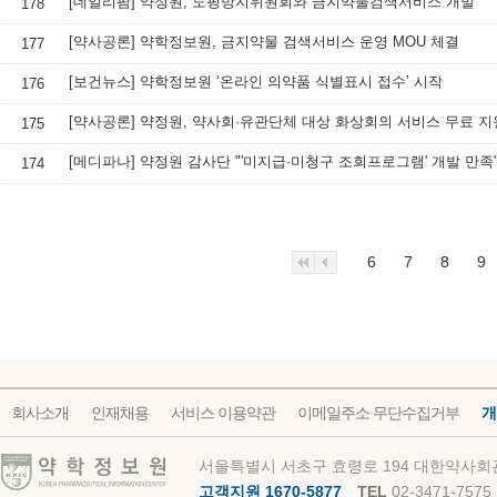
[데일리팜] 약정원, 도핑방지위원회와 금지약물검색서비스 개발
178
[약사공론] 약학정보원, 금지약물 검색서비스 운영 MOU 체결
177
[보건뉴스] 약학정보원 ‘온라인 의약품 식별표시 접수’ 시작
176
[약사공론] 약정원, 약사회·유관단체 대상 화상회의 서비스 무료 지
175
[메디파나] 약정원 감사단 "'미지급·미청구 조회프로그램' 개발 만족
174
6
7
8
9
회사소개
인재채용
서비스 이용약관
이메일주소 무단수집거부
개
약학정보원
서울특별시 서초구 효령로 194 대한약사회관
고객지원 1670-5877
TEL
02-3471-7575