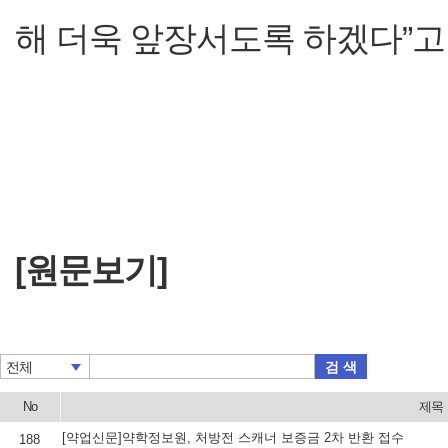
해 더욱 앞장서도록 하겠다”고
[원문보기]
검 색
전체
No
제목
[약업신문]약학정보원, 처방전 스캐너 보증금 2차 반환 접수
188