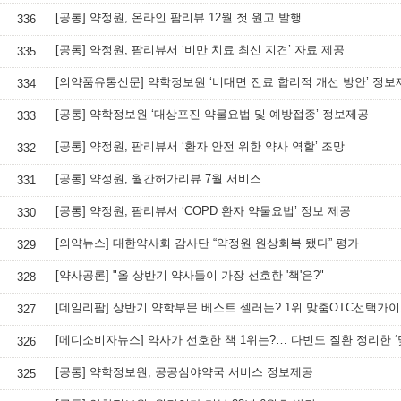
[공통] 약정원, 온라인 팜리뷰 12월 첫 원고 발행
336
[공통] 약정원, 팜리뷰서 ‘비만 치료 최신 지견’ 자료 제공
335
[의약품유통신문] 약학정보원 ‘비대면 진료 합리적 개선 방안’ 정보
334
[공통] 약학정보원 ‘대상포진 약물요법 및 예방접종’ 정보제공
333
[공통] 약정원, 팜리뷰서 ‘환자 안전 위한 약사 역할’ 조망
332
[공통] 약정원, 월간허가리뷰 7월 서비스
331
[공통] 약정원, 팜리뷰서 ‘COPD 환자 약물요법’ 정보 제공
330
[의약뉴스] 대한약사회 감사단 “약정원 원상회복 됐다” 평가
329
[약사공론] "올 상반기 약사들이 가장 선호한 '책'은?"
328
[데일리팜] 상반기 약학부문 베스트 셀러는? 1위 맞춤OTC선택가
327
326
[공통] 약학정보원, 공공심야약국 서비스 정보제공
325