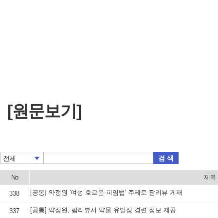
[원문보기]
검 색
전체
No
제목
[공통] 약정원 '여성 호르몬-피임법' 주제로 팜리뷰 게재
338
[공통] 약정원, 팜리뷰서 약물 유발성 경련 정보 제공
337