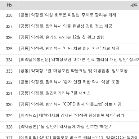
No
제목
[공통] 약정원 '여성 호르몬-피임법' 주제로 팜리뷰 게재
338
[공통] 약정원, 팜리뷰서 약물 유발성 경련 정보 제공
337
[공통] 약정원, 온라인 팜리뷰 12월 첫 원고 발행
336
[공통] 약정원, 팜리뷰서 ‘비만 치료 최신 지견’ 자료 제공
335
[의약품유통신문] 약학정보원 ‘비대면 진료 합리적 개선 방안’ 정보
334
[공통] 약학정보원 ‘대상포진 약물요법 및 예방접종’ 정보제공
333
[공통] 약정원, 팜리뷰서 ‘환자 안전 위한 약사 역할’ 조망
332
[공통] 약정원, 월간허가리뷰 7월 서비스
331
[공통] 약정원, 팜리뷰서 ‘COPD 환자 약물요법’ 정보 제공
330
[의약뉴스] 대한약사회 감사단 “약정원 원상회복 됐다” 평가
329
[약사공론] "올 상반기 약사들이 가장 선호한 '책'은?"
328
[데일리팜] 상반기 약학부문 베스트 셀러는? 1위 맞춤OTC선택가
327