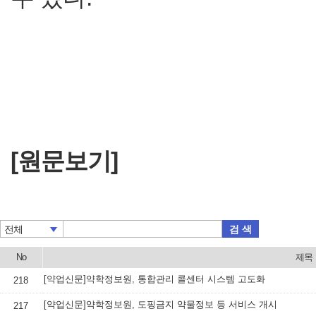
[원문보기]
검 색
전체
No
제목
[약업신문]약학정보원, 통합관리 콜센터 시스템 고도화
218
[약업신문]약학정보원, 도핑금지 약물정보 등 서비스 개시
217