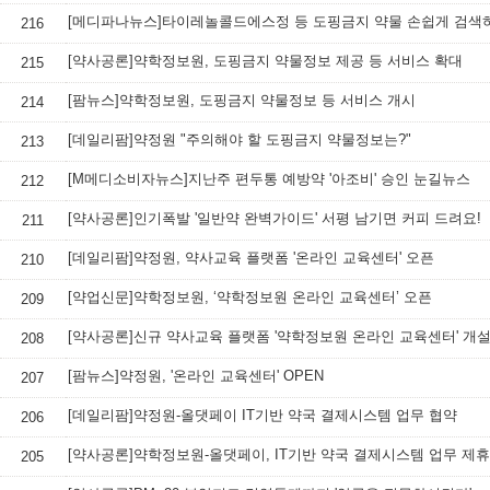
[메디파나뉴스]타이레놀콜드에스정 등 도핑금지 약물 손쉽게 검색
216
[약사공론]약학정보원, 도핑금지 약물정보 제공 등 서비스 확대
215
[팜뉴스]약학정보원, 도핑금지 약물정보 등 서비스 개시
214
[데일리팜]약정원 "주의해야 할 도핑금지 약물정보는?"
213
[M메디소비자뉴스]지난주 편두통 예방약 '아조비' 승인 눈길뉴스
212
[약사공론]인기폭발 '일반약 완벽가이드' 서평 남기면 커피 드려요!
211
[데일리팜]약정원, 약사교육 플랫폼 '온라인 교육센터' 오픈
210
[약업신문]약학정보원, ‘약학정보원 온라인 교육센터’ 오픈
209
[약사공론]신규 약사교육 플랫폼 '약학정보원 온라인 교육센터' 개
208
[팜뉴스]약정원, '온라인 교육센터' OPEN
207
[데일리팜]약정원-올댓페이 IT기반 약국 결제시스템 업무 협약
206
[약사공론]약학정보원-올댓페이, IT기반 약국 결제시스템 업무 제휴
205