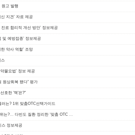
첫 원고 발행
최신 지견’ 자료 제공
 진료 합리적 개선 방안’ 정보제공
법 및 예방접종’ 정보제공
위한 약사 역할’ 조망
비스
자 약물요법’ 정보 제공
원 원상회복 됐다” 평가
선호한 '책'은?"
셀러는? 1위 맞춤OTC선택가이드
[메디소비자뉴스] 약사가 선호한 책 1위는?… 다빈도 질환 정리한 ‘맞춤 OTC 선택 가이’
비스 정보제공