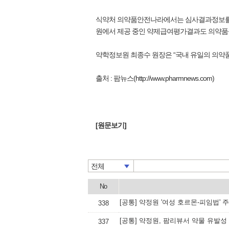
식약처 의약품안전나라에서는 심사결과정보를 
원에서 제공 중인 약제급여평가결과도 의약품
약학정보원 최종수 원장은 “국내 유일의 의약
출처 : 팜뉴스(http://www.pharmnews.com)
[원문보기]
전체
No
[공통] 약정원 '여성 호르몬-피임법'
338
[공통] 약정원, 팜리뷰서 약물 유발성
337