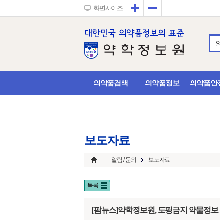
확대
축소
화면사이즈
의약품검색
의약품정보
의약품안
보도자료
알림 / 문의
보도자료
목록
[팜뉴스]약학정보원, 도핑금지 약물정보