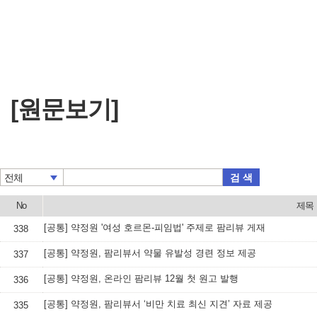
[원문보기]
검 색
전체
No
제목
[공통] 약정원 '여성 호르몬-피임법' 주제로 팜리뷰 게재
338
[공통] 약정원, 팜리뷰서 약물 유발성 경련 정보 제공
337
[공통] 약정원, 온라인 팜리뷰 12월 첫 원고 발행
336
[공통] 약정원, 팜리뷰서 ‘비만 치료 최신 지견’ 자료 제공
335