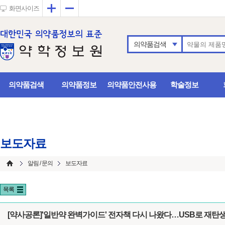
확대
축소
화면사이즈
의약품검색
의약품검색
의약품정보
의약품안전사용
학술정보
보도자료
알림 / 문의
보도자료
목록
[약사공론]'일반약 완벽가이드' 전자책 다시 나왔다…USB로 재탄