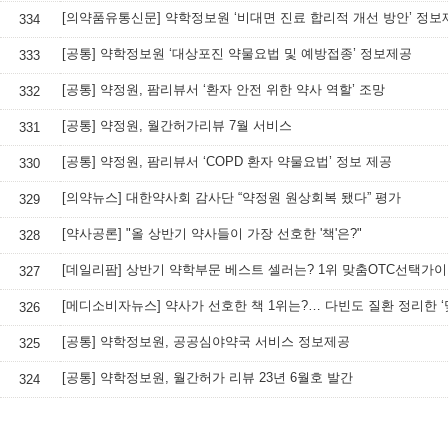
[의약품유통신문] 약학정보원 ‘비대면 진료 합리적 개선 방안’ 정보
334
[공통] 약학정보원 ‘대상포진 약물요법 및 예방접종’ 정보제공
333
[공통] 약정원, 팜리뷰서 ‘환자 안전 위한 약사 역할’ 조망
332
[공통] 약정원, 월간허가리뷰 7월 서비스
331
[공통] 약정원, 팜리뷰서 ‘COPD 환자 약물요법’ 정보 제공
330
[의약뉴스] 대한약사회 감사단 “약정원 원상회복 됐다” 평가
329
[약사공론] "올 상반기 약사들이 가장 선호한 '책'은?"
328
[데일리팜] 상반기 약학부문 베스트 셀러는? 1위 맞춤OTC선택가
327
326
[공통] 약학정보원, 공공심야약국 서비스 정보제공
325
[공통] 약학정보원, 월간허가 리뷰 23년 6월호 발간
324