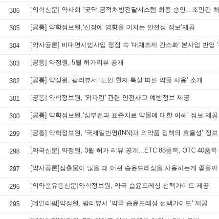
306
[공통] 약학정보원,‘신장에 영향을 미치는 안전성 정보’제공
305
[약사공론] 비대면시범사업 쟁점 속 '대체조제 간소화' 본사업 반영 '
304
[공통] 약정원, 5월 허가리뷰 공개
303
[공통] 약정원, 팜리뷰서 ‘노인 환자 특성 따른 약물 사용’ 소개
302
[공통] 약학정보원, '와파린' 관련 안전사고 예방정보 제공
301
[공통] 약학정보원,‘심부전과 표준치료 약물에 대한 이해’ 정보 제공
300
[공통] 약학정보원, ‘국제일반명(INN)과 의약품 정책의 효율성’ 정보
299
[약국신문] 약정원, 3월 허가 리뷰 공개...ETC 88품목, OTC 40품목
298
[약사공론]삼출물이 많을 때 어떤 습윤드레싱을 사용하는게 좋을까
297
[의약품유통신문]약학정보원, 약국 습윤드레싱 선택가이드 제공
296
[데일리팜]약정원, 팜리뷰서 ‘약국 습윤드레싱 선택가이드’ 제공
295