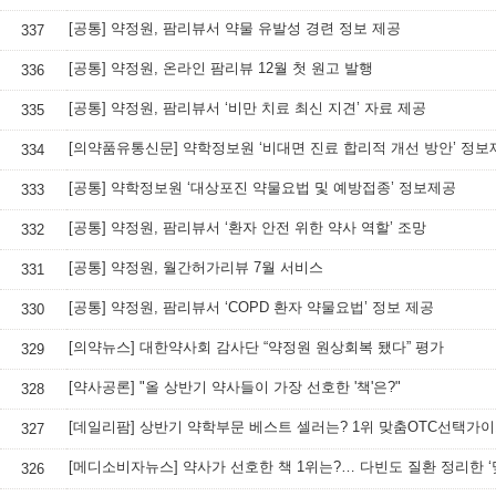
[공통] 약정원, 팜리뷰서 약물 유발성 경련 정보 제공
337
[공통] 약정원, 온라인 팜리뷰 12월 첫 원고 발행
336
[공통] 약정원, 팜리뷰서 ‘비만 치료 최신 지견’ 자료 제공
335
[의약품유통신문] 약학정보원 ‘비대면 진료 합리적 개선 방안’ 정보
334
[공통] 약학정보원 ‘대상포진 약물요법 및 예방접종’ 정보제공
333
[공통] 약정원, 팜리뷰서 ‘환자 안전 위한 약사 역할’ 조망
332
[공통] 약정원, 월간허가리뷰 7월 서비스
331
[공통] 약정원, 팜리뷰서 ‘COPD 환자 약물요법’ 정보 제공
330
[의약뉴스] 대한약사회 감사단 “약정원 원상회복 됐다” 평가
329
[약사공론] "올 상반기 약사들이 가장 선호한 '책'은?"
328
[데일리팜] 상반기 약학부문 베스트 셀러는? 1위 맞춤OTC선택가
327
326