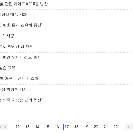
장품 관련 가이드북' 10월 발간
약정보 대폭 강화
금 반환 문제 조속히 종결"
서비스 제공
까…약정원 앱 '대박'
이번엔 '영어버전'도 출시
무실습 교육
' 앱 개편… 콘텐츠 강화
대상 박정훈 약사
로 약국 처방전 관리 혁신"
12
13
14
15
16
17
18
19
20
21
22