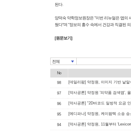
된다.
양덕숙 약학정보원장은 "이번 리뉴얼은 앱의 
뒀다"며 "정보의 홍수 속에서 건강과 직결된 
[원문보기]
전체
No
[데일리팜] 약정원, 이미지 기반 낱알
98
[약사공론] 약정원 '의약품 검색앱',
97
[약사공론] "2D바코드 일방적 요금 
96
[메디파나] 약정원, 케이팜텍 소송 승
95
[약사공론] 약정원, 11월부터 'Lexico
94