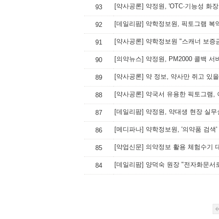
[약사공론] 약정원, 'OTC·기능성 화
93
[데일리팜] 약학정보원, 픽토그램 복
92
[약사공론] 약학정보원 "스캐너 보증
91
[의약뉴스] 약정원, PM2000 콜백 
90
[약사공론] 약 정보, 약사만 쥐고 있을
89
[약사공론] 약국서 유용한 픽토그램, 
88
[데일리팜] 약정원, 약대생 현장 실
87
[메디파나] 약학정보원, '의약품 검색
86
[약업신문] 의약정보 활용 체험수기 
85
[데일리팜] 양덕숙 원장 "전자화문서
84