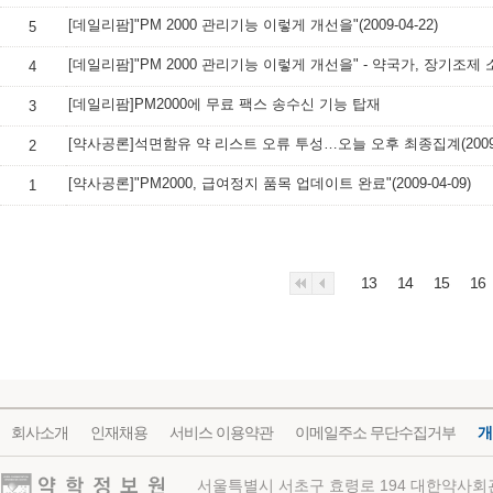
[데일리팜]"PM 2000 관리기능 이렇게 개선을"(2009-04-22)
5
4
[데일리팜]PM2000에 무료 팩스 송수신 기능 탑재
3
[약사공론]석면함유 약 리스트 오류 투성…오늘 오후 최종집계(2009-0
2
[약사공론]"PM2000, 급여정지 품목 업데이트 완료"(2009-04-09)
1
13
14
15
16
회사소개
인재채용
서비스 이용약관
이메일주소 무단수집거부
개
약학정보원
서울특별시 서초구 효령로 194 대한약사회관