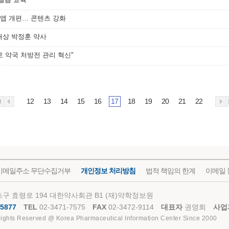
' 앱 개편… 콘텐츠 강화
대상 박정훈 약사
로 약국 처방전 관리 혁신"
12
13
14
15
16
17
18
19
20
21
22
이메일주소 무단수집거부
개인정보 처리방침
법적 책임의 한계
이메일 
구 효령로 194 대한약사회관 B1 (재)약학정보원
5877
TEL
02-3471-7575
FAX
02-3472-9114
대표자
권영희
사업
Rights Reserved @ Korea Pharmaceutical Information Center Since 2000