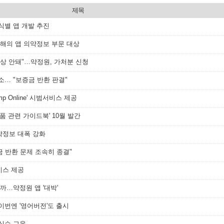
제목
식별 앱 개발 추진
 올해의 앱 의약정보 부문 대상
인상 안돼"…약정원, 가처분 신청
소… "보증금 반환 판결"
mp Online' 시범서비스 제공
장품 관련 가이드북' 10월 발간
약정보 대폭 강화
금 반환 문제 조속히 종결"
서비스 제공
까…약정원 앱 '대박'
이번엔 '영어버전'도 출시
무실습 교육