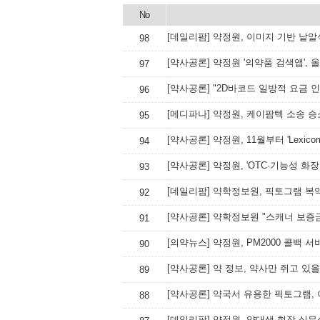
No
[데일리팜] 약정원, 이미지 기반 낱알
98
[약사공론] 약정원 '의약품 검색앱',
97
[약사공론] "2D바코드 일방적 요금 
96
[메디파나] 약정원, 케이팜텍 소송 승
95
[약사공론] 약정원, 11월부터 'Lexico
94
[약사공론] 약정원, 'OTC·기능성 화
93
[데일리팜] 약학정보원, 픽토그램 복
92
[약사공론] 약학정보원 "스캐너 보증
91
[의약뉴스] 약정원, PM2000 콜백 
90
[약사공론] 약 정보, 약사만 쥐고 있을
89
[약사공론] 약국서 유용한 픽토그램, 
88
[데일리팜] 약정원, 약대생 현장 실