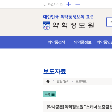
확대
축소
화면사이즈
의약품검색
의약품정보
의약품안
보도자료
알림 / 문의
보도자료
목록
[약사공론] 약학정보원 "스캐너 보증금 