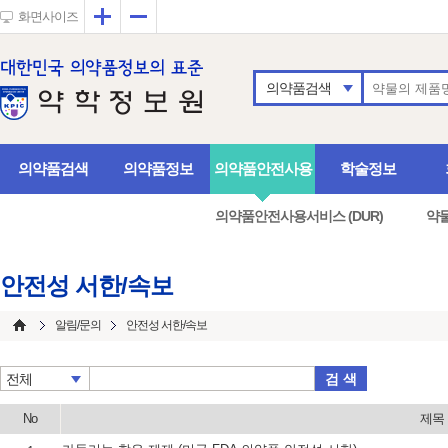
확대
축소
화면사이즈
의약품검색
의약품검색
의약품정보
의약품안전사용
학술정보
의약품안전사용서비스 (DUR)
약
안전성 서한/속보
알림/문의
안전성 서한/속보
검 색
전체
No
제목