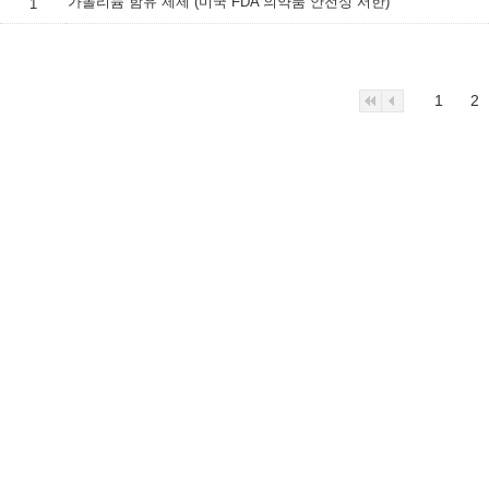
가돌리늄 함유 제제 (미국 FDA 의약품 안전성 서한)
1
1
2