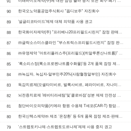
미래바이오제약(주)에 대한 잠정 출하 중지 또는 회수·폐기 등 명령하고, 속보 배포
91
한국오노약품공업주식회사 "옵디보주" 자진회수
90
'설글리코타이드'제제 대체 의약품 사용 권고
89
한국화이자제약(주) "프리베나20프리필드시린지" 잠정 판매사용중지 조치
88
㈜글락소스미스클라인 "부스트릭스프리필드시린지" 잠정 판매·사용 중지 조치
87
㈜유영제약 “아트리플러스주(프리필드)(히알루론산나트륨)” 잠정 판매·사용 중지
86
‘록소리스정(록소프로펜나트륨수화물)’등 2개 품목 잠정 제조·판매·사용 중지
85
㈜녹십자, 녹십자-알부민주20%(사람혈청알부민) 자진회수
84
독감치료제(오셀타미비르, 발록사비르, 페라미비르, 자나미비르 성분 제제) 처방‧투여 시 주의사항
83
뇌전증치료제 '레비티라세탐’및‘클로바잠’성분 제제 안전성 정보
82
첨단바이오의약품(키메라 항원 수용체 T세포(CAR-T) 항암제) 안전성 정보
81
한국신텍스제약㈜ 제조 ‘온장환’ 등 6개 품목 잠정 제조·판매 중지 및 회수 조치
80
‘스트렙토키나제·스트렙토도르나제’제제 사용 중지 권고
79