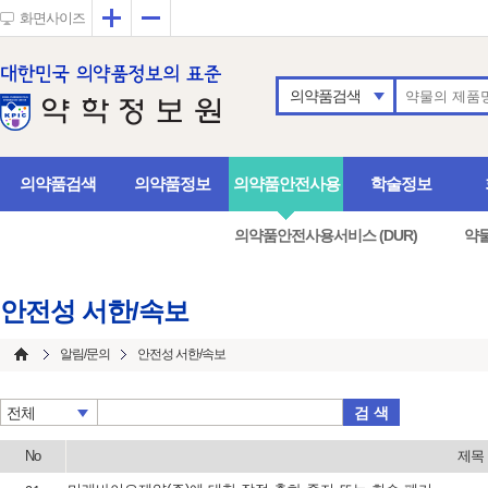
확대
축소
화면사이즈
의약품검색
의약품검색
의약품정보
의약품안전사용
학술정보
의약품안전사용서비스 (DUR)
약
안전성 서한/속보
알림/문의
안전성 서한/속보
검 색
전체
No
제목