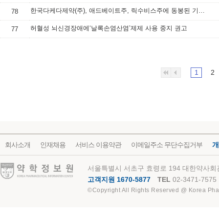
한국다케다제약(주), 애드베이트주, 릭수비스주에 동봉된 기구 교체 안내
78
허혈성 뇌신경장애에‘날록손염산염’제제 사용 중지 권고
77
1
2
회사소개
인재채용
서비스 이용약관
이메일주소 무단수집거부
개
약학정보원
서울특별시 서초구 효령로 194 대한약사회관
고객지원 1670-5877
TEL
02-3471-7575
©Copyright All Rights Reserved @ Korea Pha