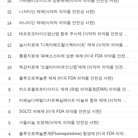
가바펜티노이느계 성분제제(식약처 의약품 안전성 서한)
16
니자티딘 제제(식약처 의약품 안전성 서한)
15
라니티딘 제제(식약처 의약품 안전성 서한)
14
테르토모타이드염산염 함유 주사제 (식약처 의약품 안전성 서한)
13
설사치료제 '디옥타헤드랄스멕타이트’ 제제 (식약처 의약품 안전성 서한)
12
통풍치료제 '페북소스타트’성분 제제 (미국 FDA 의약품 안전성 서한)
11
독감치료제 '오셀타미비르인산염’제제 (식약처 의약품 안전성 서한)
10
플루오로퀴놀론 제제 (미국 FDA 의약품 안전성 서한)
9
히드로클로로티아지드 제제 (유럽 의약품청(EMA) 의약품 안전성 서한)
8
비페닐디메틸디카르복실레이트·마늘유 함유 제제 (식약처 의약품 안전성 서한)
7
SGLT2 저해제 (미국 FDA 의약품 안전성 서한)
6
가돌리늄 조영제(식약처 의약품 안전성 서한)
5
플루오로퀴놀론계(Fluoroquinolone) 항생제 (미국 FDA 의약품 안전성 서한)
4