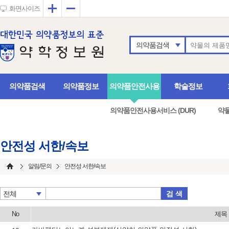
확대
축소
화면사이즈
의약품검색
의약품검색
의약품정보
의약품안전사용
학술정보
의약품안전사용서비스 (DUR)
약
안전성 서한/속보
알림/문의
안전성 서한/속보
검 색
전체
No
제목