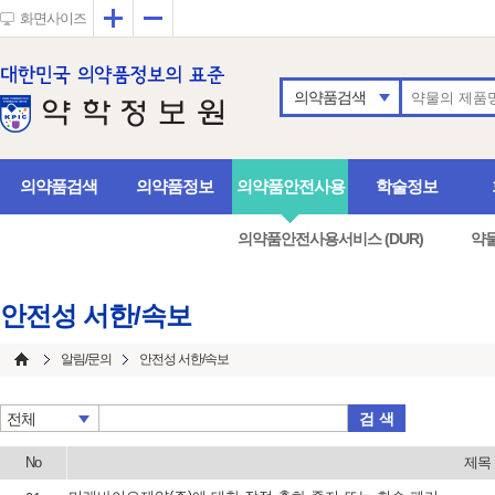
확대
축소
화면사이즈
의약품검색
의약품검색
의약품정보
의약품안전사용
학술정보
의약품안전사용서비스 (DUR)
약
안전성 서한/속보
알림/문의
안전성 서한/속보
검 색
전체
No
제목