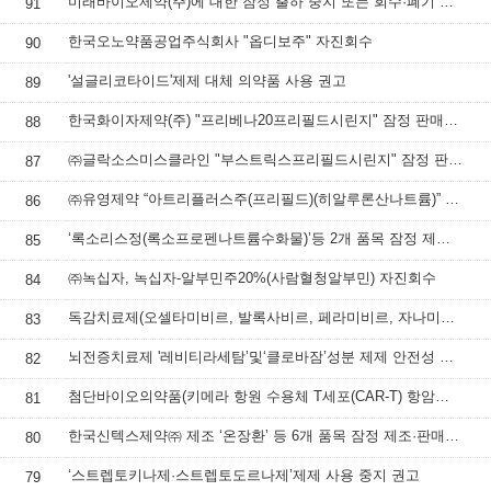
미래바이오제약(주)에 대한 잠정 출하 중지 또는 회수·폐기 등 명령하고, 속보 배포
91
한국오노약품공업주식회사 "옵디보주" 자진회수
90
'설글리코타이드'제제 대체 의약품 사용 권고
89
한국화이자제약(주) "프리베나20프리필드시린지" 잠정 판매사용중지 조치
88
㈜글락소스미스클라인 "부스트릭스프리필드시린지" 잠정 판매·사용 중지 조치
87
㈜유영제약 “아트리플러스주(프리필드)(히알루론산나트륨)” 잠정 판매·사용 중지
86
‘록소리스정(록소프로펜나트륨수화물)’등 2개 품목 잠정 제조·판매·사용 중지
85
㈜녹십자, 녹십자-알부민주20%(사람혈청알부민) 자진회수
84
독감치료제(오셀타미비르, 발록사비르, 페라미비르, 자나미비르 성분 제제) 처방‧투여 시 주의사항
83
뇌전증치료제 '레비티라세탐’및‘클로바잠’성분 제제 안전성 정보
82
첨단바이오의약품(키메라 항원 수용체 T세포(CAR-T) 항암제) 안전성 정보
81
한국신텍스제약㈜ 제조 ‘온장환’ 등 6개 품목 잠정 제조·판매 중지 및 회수 조치
80
‘스트렙토키나제·스트렙토도르나제’제제 사용 중지 권고
79