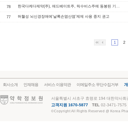
한국다케다제약(주), 애드베이트주, 릭수비스주에 동봉된 기구 교체 안내
78
허혈성 뇌신경장애에‘날록손염산염’제제 사용 중지 권고
77
1
2
회사소개
인재채용
서비스 이용약관
이메일주소 무단수집거부
개
약학정보원
서울특별시 서초구 효령로 194 대한약사회관
고객지원 1670-5877
TEL
02-3471-7575
©Copyright All Rights Reserved @ Korea Pha