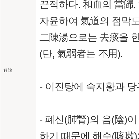
끈적하다. 和血의 當歸,
자윤하여 氣道의 점막도
二陳湯으로는 去痰을 한
(단, 氣弱者는 不用).
解 說
- 이진탕에 숙지황과 당
- 폐신(肺腎)의 음(陰)
하기 때문에 해수(咳嗽)