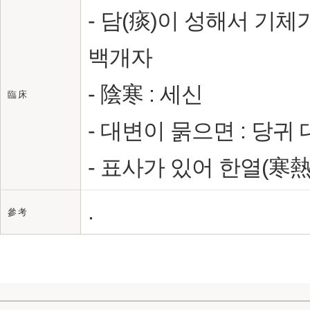
- 담(痰)이 성해서 기체
백개자
- 陰寒 : 세신
臨 床
- 대변이 묽으면 : 당
- 표사가 있어 한열(寒熱
.
參 考