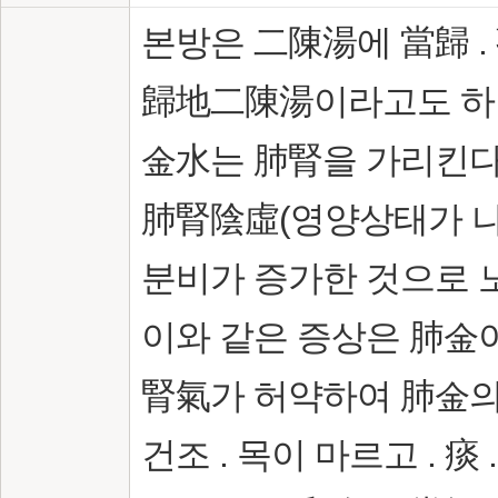
본방은 二陳湯에 當歸 
歸地二陳湯이라고도 하며
金水는 肺腎을 가리킨다
肺腎陰虛(영양상태가 나
분비가 증가한 것으로 
이와 같은 증상은 肺金
腎氣가 허약하여 肺金의
건조 . 목이 마르고 . 