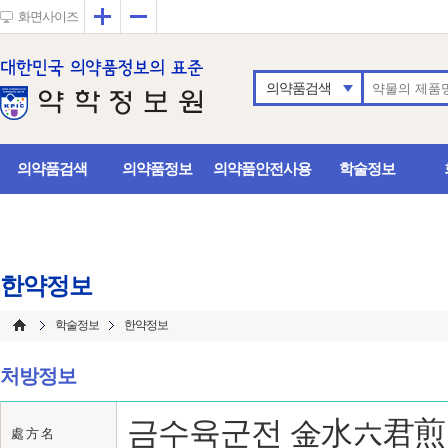
확대
축소
화면사이즈
의약품검색
의약품검색
의약품정보
의약품안전사용
학술정보
한약정보
학술정보
한약정보
처방정보
금수육군전 金水六君煎
處 方 名