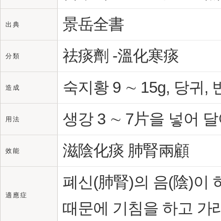
景岳全書
出 典
祛痰劑 -溫化寒痰
分 類
숙지황 9 ∼ 15g, 당귀, 
造 成
생강 3 ∼ 7片을 넣어
用 法
滋陰化痰 肺腎兩顧
效 能
폐신(肺腎)의 음(陰)이 
適 應 症
때문에 기침을 하고 가래