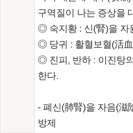
구역질이 나는 증상을 
◎ 숙지황 : 신(腎)을 
◎ 당귀 : 활혈보혈(活
◎ 진피, 반하 : 이진
한다.
- 폐신(肺腎)을 자음(
방제