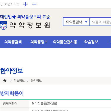
확대
축소
화면사이즈
의약품검색
의약품검색
의약품정보
의약품안전사용
학술정보
한약정보
학술정보
한약정보
방제학용어
방제학용어
담미심규(痰迷心竅)