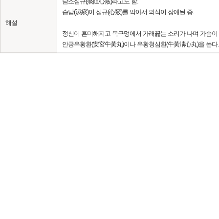
담조심규(痰阻心竅)라고도 함.
습담(濕痰)이 심규(心竅)를 막아서 의식이 장애된 증.
해설
정신이 혼미해지고 목구멍에서 가래끓는 소리가 나며 가슴이 
안궁우황환(安宮牛黃丸)이나 우황청심환(牛黃淸心丸)을 쓴다. 뇌