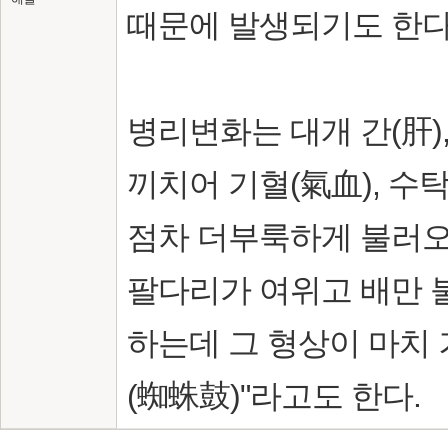
때문에 발생되기도 한다
병리변화는 대개 간(肝), 
끼치어 기혈(氣血), 수
점차 더부룩하게 불러오
팔다리가 여위고 배만 
하는데 그 형상이 마치
(蜘蛛鼓)"라고도 한다.