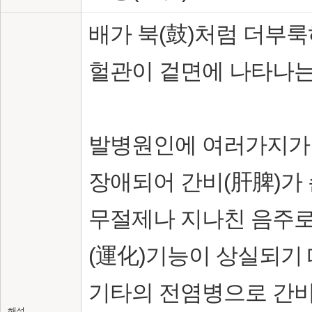
배가 북(鼓)처럼 더부
헐관이 겉면에 나타나는
발병원인에 여러가지가 
장애되어 간비(肝脾)가 
무절제나 지나친 음주로
(運化)기능이 상실되기
기타의 전염병으로 간비
해설