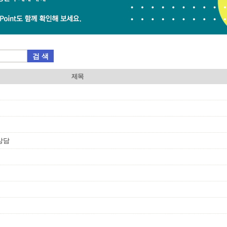
검 색
제목
상담