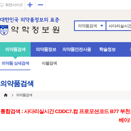
확대
축소
화면사이즈
의약품검색
의약품검색
의약품정보
의약품안전사용
학술정보
의약품 상세검색
식별검색
의약품검색
의약품검색
통합검색 : 사다리실시간 CDDC7.컴 프로모션코드 B77 부천포커ޞ여자프로농구토토결과ਛ프로토베팅ڊ사설토토솔루션샤
베이/