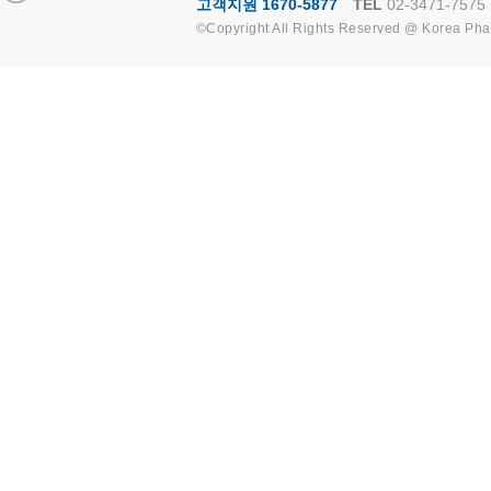
고객지원 1670-5877
TEL
02-3471-7575
©Copyright All Rights Reserved @ Korea Pha