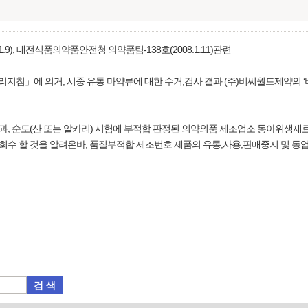
.9), 대전식품의약품안전청 의약품팀-138호(2008.1.11)관련
관리지침」에 의거, 시중 유통 마약류에 대한 수거,검사 결과 (주)비씨월드제약의
과, 순도(산 또는 알카리) 시험에 부적합 판정된 의약외품 제조업소 동아위생재
 자진회수 할 것을 알려온바, 품질부적합 제조번호 제품의 유통,사용,판매중지 및 동
검 색