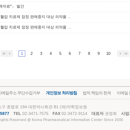
정책자료*」 발간
[식품의약품안전처] 발사르탄 성분 고혈압 치료제 잠정 판매중지 대상 의약품 목록(8월 23일 기준)
[식품의약품안전처] 발사르탄 성분 고혈압 치료제 잠정 판매중지 대상 의약품 목록(8월 6일 기준)
1
2
3
4
5
6
7
8
9
10
이메일주소 무단수집거부
개인정보 처리방침
법적 책임의 한계
이메일 
구 효령로 194 대한약사회관 B1 (재)약학정보원
5877
TEL
02-3471-7575
FAX
02-3472-9114
대표자
권영희
사업
Rights Reserved @ Korea Pharmaceutical Information Center Since 2000