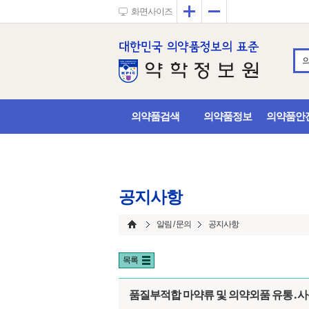
확대
축소
화면사이즈
의약품검색
의약품정보
의약품안
공지사항
알림 / 문의
공지사항
목록
품질부적합 마약류 및 의약외품 유통․사