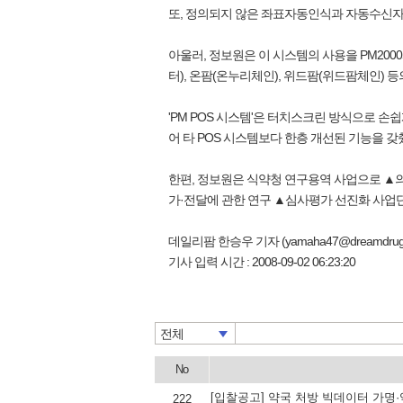
또, 정의되지 않은 좌표자동인식과 자동수신자 
아울러, 정보원은 이 시스템의 사용을 PM20
터), 온팜(온누리체인), 위드팜(위드팜체인) 
'PM POS 시스템'은 터치스크린 방식으로 손
어 타 POS 시스템보다 한층 개선된 기능을 갖
한편, 정보원은 식약청 연구용역 사업으로 ▲의
가·전달에 관한 연구 ▲심사평가 선진화 사업단
데일리팜 한승우 기자 (yamaha47@dreamdrug
기사 입력 시간 : 2008-09-02 06:23:20
전체
No
[입찰공고] 약국 처방 빅데이터 가명
222