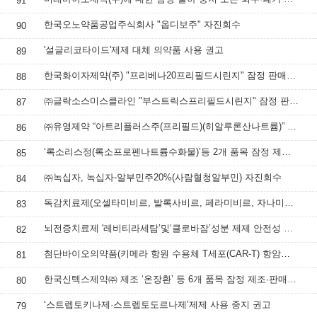
91
한국오노약품공업주식회사 "옵디보주" 자진회수
90
'설글리코타이드'제제 대체 의약품 사용 권고
89
한국화이자제약(주) "프리베나20프리필드시린지" 잠정 판매사용중지 조치
88
㈜글락소스미스클라인 "부스트릭스프리필드시린지" 잠정 판매·사용 중지 조치
87
㈜유영제약 “아트리플러스주(프리필드)(히알루론산나트륨)” 잠정 판매·사용 중지
86
‘록소리스정(록소프로펜나트륨수화물)’등 2개 품목 잠정 제조·판매·사용 중지
85
㈜녹십자, 녹십자-알부민주20%(사람혈청알부민) 자진회수
84
독감치료제(오셀타미비르, 발록사비르, 페라미비르, 자나미비르 성분 제제) 처방‧투여 시 주의사항
83
뇌전증치료제 '레비티라세탐’및‘클로바잠’성분 제제 안전성 정보
82
첨단바이오의약품(키메라 항원 수용체 T세포(CAR-T) 항암제) 안전성 정보
81
한국신텍스제약㈜ 제조 ‘온장환’ 등 6개 품목 잠정 제조·판매 중지 및 회수 조치
80
‘스트렙토키나제·스트렙토도르나제’제제 사용 중지 권고
79