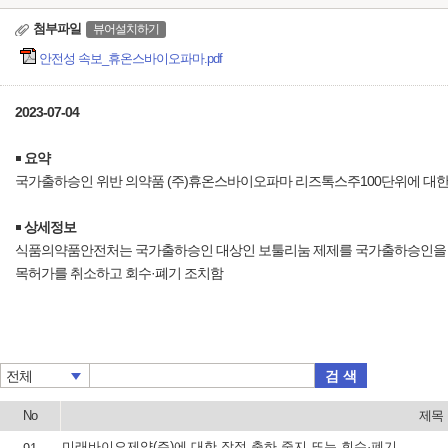
첨부파일
뷰어설치하기
안전성 속보_휴온스바이오파마.pdf
2023-07-04
￭
요약
국가출하승인 위반 의약품 (주)휴온스바이오파마 리즈톡스주100단위에 대한 
￭
상세정보
식품의약품안전처는 국가출하승인 대상인 보툴리눔 제제를 국가출하승인을 받지 않
목허가를 취소하고 회수·폐기 조치함
검 색
전체
No
제목
미래바이오제약(주)에 대한 잠정 출하 중지 또는 회수·폐기 등 명령하고, 속보 배포