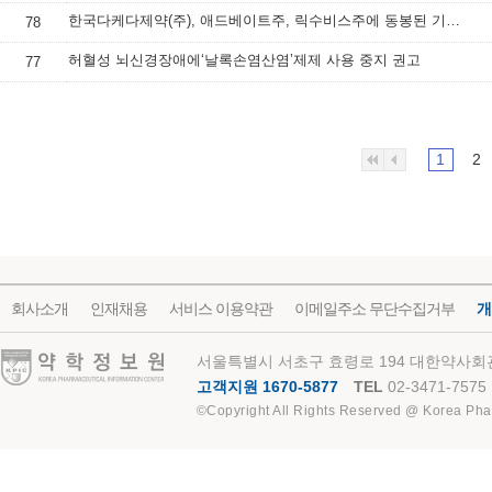
한국다케다제약(주), 애드베이트주, 릭수비스주에 동봉된 기구 교체 안내
78
허혈성 뇌신경장애에‘날록손염산염’제제 사용 중지 권고
77
1
2
회사소개
인재채용
서비스 이용약관
이메일주소 무단수집거부
개
약학정보원
서울특별시 서초구 효령로 194 대한약사회관
고객지원 1670-5877
TEL
02-3471-7575
©Copyright All Rights Reserved @ Korea Pha