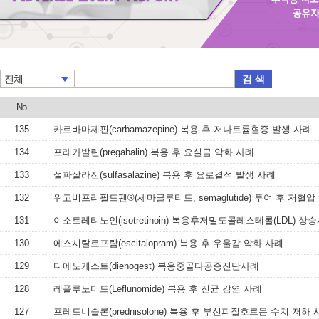
검 색
전체
No
135
카르바마제핀(carbamazepine) 복용 후 저나트륨혈증 발생 사례
134
프레가발린(pregabalin) 복용 후 요실금 악화 사례
133
설파살라진(sulfasalazine) 복용 후 요로결석 발생 사례
132
위고비프리필드펜®(세마글루티드, semaglutide) 투여 후 저혈압
131
이소트레티노인(isotretinoin) 복용후저밀도콜레스테롤(LDL) 상
130
에스시탈로프람(escitalopram) 복용 후 우울감 악화 사례
129
디에노게스트(dienogest) 복용중골다공증진단사례
128
레플루노미드(Leflunomide) 복용 후 진균 감염 사례
127
프레드니솔론(prednisolone) 복용 후 부신피질호르몬 수치 저하 