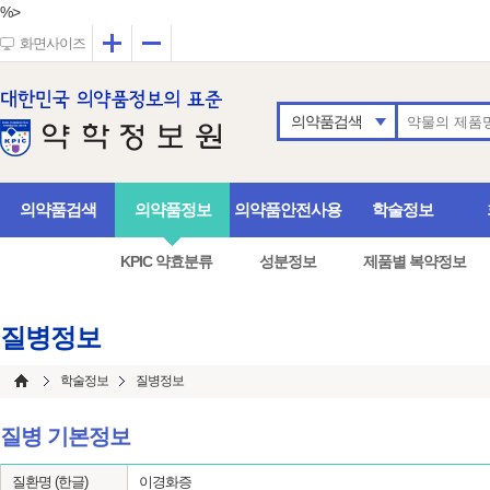
%>
확대
축소
화면사이즈
의약품검색
의약품검색
의약품정보
의약품안전사용
학술정보
KPIC 약효분류
성분정보
제품별 복약정보
질병정보
학술정보
질병정보
질병 기본정보
질환명 (한글)
이경화증