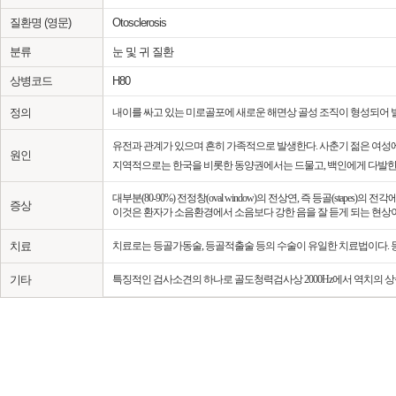
질환명 (영문)
Otosclerosis
분류
눈 및 귀 질환
상병코드
H80
정의
내이를 싸고 있는 미로골포에 새로운 해면상 골성 조직이 형성되어 
유전과 관계가 있으며 흔히 가족적으로 발생한다. 사춘기 젊은 여성에게
원인
지역적으로는 한국을 비롯한 동양권에서는 드물고, 백인에게 다발한다
대부분(80-90%) 전정창(oval window)의 전상연, 즉 등골(st
증상
이것은 환자가 소음환경에서 소음보다 강한 음을 잘 듣게 되는 현상
치료
치료로는 등골가동술, 등골적출술 등의 수술이 유일한 치료법이다. 
기타
특징적인 검사소견의 하나로 골도청력검사상 2000Hz에서 역치의 상