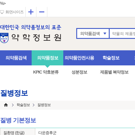
%>
확대
축소
화면사이즈
의약품검색
의약품검색
의약품정보
의약품안전사용
학술정보
KPIC 약효분류
성분정보
제품별 복약정보
질병정보
학술정보
질병정보
질병 기본정보
질환명 (한글)
다운증후군