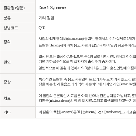
질환명 (영문)
Down's Syndrome
분류
기타 질환
상병코드
Q90
사람의 46개 염색체(chromosome) 중 21번 염색체의 수가 실제로 
정의
표현형(phenotype)이 마치 몽고 사람과 닮았다. 하여 일명 몽고증이라
발생 빈도는 출생아 700~1,000명 중 1명 꼴로 나타나며, 염색체 
되면 기하급수적으로 이 질환자의 출산수가 증가한다.
원인
일반적으로 이 질환에 있어서 약 3분의 1은 모친의 출산연령에 의존하지
특징적인 표현형, 즉 몽고 사람같이 눈꼬리가 위로 치켜저 있고 검렬(pal
증상
젖을 빠는 힘과 울음소리가 약하며 손바닥에 시미언 라인(simian 
이 질환의 근본적인 치료법은 아직 없으나, 잔존능력을 개발하고, 훈련 및 교육
치료
감염증(infectious disease)의 예방 및 치료, 그리고 출생할 때 타고
기타
이 질환의 핵형(karyotype)은 3체성(trisomy) · 전좌(translocation), 